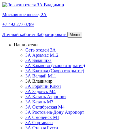
Московское шоссе, 2А
+7 492 277 0789
Личный кабинет
Забронировать
Меню
Наши отели
Сеть отелей 3А
ЗА Арзамас М12
3А Балашиха
3А Балаково (скоро открытие)
3А Балтика (Скоро открытие)
3А Валдай М11
3А Владимир
ЗА Горячий Ключ
3А Задонск М4
3А Казань Аэропорт
3А Казань M7
3А Октябрьская М4
3А Ростов-на-Дону Аэропорт
ЗА Смоленск М1
ЗА Сортавала
3А Старая Русса