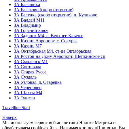
3А Балашиха
3А Балаково (скоро открытие)
ЗА Балтика (скоро открытие),
п. Куликово
ЗА Валдай M11
ЗА Владимир
3А Горячий ключ
3А Задонск М4,
с. Верхнее Казачье
3А Казань Аэропорт,
с. Сокуры
3А Казань М7
3А Октябрьская М4,
ст-ца Октябрьская
3А Ростов-на-Дону Аэропорт,
Щепкинское сп
ЗА Смоленск М1
3А Сортавала
3А Старая Русса
3А Суздаль
3А Узловая,
д. Огарёвка
3А Череповец
3А Шахты М4
3А Элиста
Travelline Start
Наверх
Мы используем сервис веб-аналитики Яндекс Метрика и
обрабатываем cookie-файлы. Нажимая кнопку «Принять», Вы