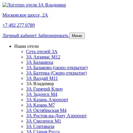
Московское шоссе, 2А
+7 492 277 0789
Личный кабинет
Забронировать
Меню
Наши отели
Сеть отелей 3А
ЗА Арзамас М12
3А Балашиха
3А Балаково (скоро открытие)
3А Балтика (Скоро открытие)
3А Валдай М11
3А Владимир
ЗА Горячий Ключ
3А Задонск М4
3А Казань Аэропорт
3А Казань M7
3А Октябрьская М4
3А Ростов-на-Дону Аэропорт
ЗА Смоленск М1
ЗА Сортавала
3А Старая Русса