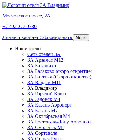
Московское шоссе, 2А
+7 492 277 0789
Личный кабинет
Забронировать
Меню
Наши отели
Сеть отелей 3А
ЗА Арзамас М12
3А Балашиха
3А Балаково (скоро открытие)
3А Балтика (Скоро открытие)
3А Валдай М11
3А Владимир
ЗА Горячий Ключ
3А Задонск М4
3А Казань Аэропорт
3А Казань M7
3А Октябрьская М4
3А Ростов-на-Дону Аэропорт
ЗА Смоленск М1
ЗА Сортавала
3А Старая Русса