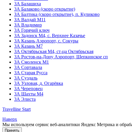
3А Балашиха
3А Балаково (скоро открытие)
ЗА Балтика (скоро открытие),
п. Куликово
ЗА Валдай M11
ЗА Владимир
3А Горячий ключ
3А Задонск М4,
с. Верхнее Казачье
3А Казань Аэропорт,
с. Сокуры
3А Казань М7
3А Октябрьская М4,
ст-ца Октябрьская
3А Ростов-на-Дону Аэропорт,
Щепкинское сп
ЗА Смоленск М1
3А Сортавала
3А Старая Русса
3А Суздаль
3А Узловая,
д. Огарёвка
3А Череповец
3А Шахты М4
3А Элиста
Travelline Start
Наверх
Мы используем сервис веб-аналитики Яндекс Метрика и обраб
Принять