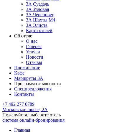
3А Суздаль
3А Узловая
3А Череповец
3А Шахты М4
ЗА Элиста
Карта отелей
Об отеле
О нас
Галерея
Услуги
Новости
Отзывы
Проживание
Кафе
Маршруты 3А
Программа лояльности
Спецпредложения
Контакты
+7 492 277 0789
Московское шоссе, 2А
Пожалуйста, выберите отель
система онлайн-бронирования
Главная