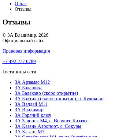
О нас
Отзывы
Отзывы
© ЗА Владимир, 2026
Официальный сайт.
Правовая информация
+7 492 277 0789
Гостиницы сети
3А Арзамас М12
3А Балашиха
3А Балаково (скоро открытие)
ЗА Балтика (скоро открытие),
п. Куликово
ЗА Валдай M11
ЗА Владимир
3А Горячий ключ
3А Задонск М4,
с. Верхнее Казачье
3А Казань Аэропорт,
с. Сокуры
3А Казань М7