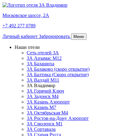
Московское шоссе, 2А
+7 492 277 0789
Личный кабинет
Забронировать
Меню
Наши отели
Сеть отелей 3А
ЗА Арзамас М12
3А Балашиха
3А Балаково (скоро открытие)
3А Балтика (Скоро открытие)
3А Валдай М11
3А Владимир
ЗА Горячий Ключ
3А Задонск М4
3А Казань Аэропорт
3А Казань M7
3А Октябрьская М4
3А Ростов-на-Дону Аэропорт
ЗА Смоленск М1
ЗА Сортавала
3А Старая Русса