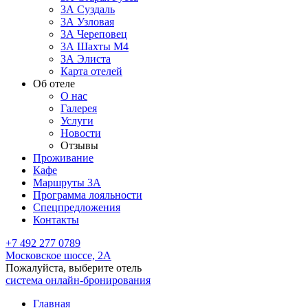
3А Суздаль
3А Узловая
3А Череповец
3А Шахты М4
ЗА Элиста
Карта отелей
Об отеле
О нас
Галерея
Услуги
Новости
Отзывы
Проживание
Кафе
Маршруты 3А
Программа лояльности
Спецпредложения
Контакты
+7 492 277 0789
Московское шоссе, 2А
Пожалуйста, выберите отель
система онлайн-бронирования
Главная